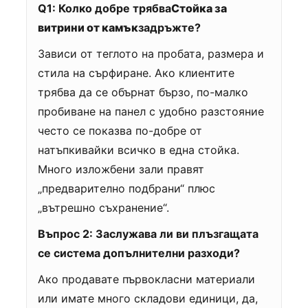
Q1: Колко добре трябва
Стойка за
витрини от камък
задръжте?
Зависи от теглото на пробата, размера и
стила на сърфиране. Ако клиентите
трябва да се обърнат бързо, по-малко
пробиване на панел с удобно разстояние
често се показва по-добре от
натъпкивайки всичко в една стойка.
Много изложбени зали правят
„предварително подбрани“ плюс
„вътрешно съхранение“.
Въпрос 2: Заслужава ли ви плъзгащата
се система допълнителни разходи?
Ако продавате първокласни материали
или имате много складови единици, да,