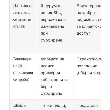
Шоурум с
Бързо сравнение
Плъзгащ се
висок SKU,
по-добра
/ изтеглящ
първокласно
видимост, лесен
се панелен
изживяване
за клиентски
стелаж
при
достъп
сърфиране
Формати на
Страхотно за
Водопадна
плочки,
поведение
стойка
примерни
„обърни и сравни
(накланящи
табла, зони за
се проби)
бързо
сърфиране
Тънки плочи,
Представя
Шкаф с