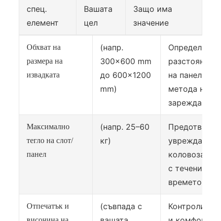
спец.
Вашата
Защо има
елемент
цел
значение
(напр.
Определя
Обхват на
300×600 mm
разстоянието
размера на
до 600×1200
на панелите 
извадката
mm)
метода на
зареждане
(напр. 25–60
Предотвратя
Максимално
кг)
увреждане н
тегло на слот/
коловоза и о
панел
с течение на
времето
(съвпада с
Контролира 
Отпечатък и
вашата
и комфорта
височина на