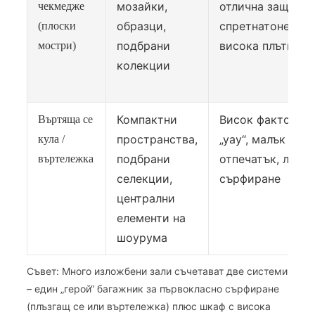
мозайки,
отлична защита,
чекмедже
образци,
спретнатоне,
(плоски
подбрани
висока плътност
мостри)
колекции
Компактни
Висок фактор
Въртяща се
пространства,
„уау“, малък
кула /
подбрани
отпечатък, лесно
въртележка
селекции,
сърфиране
централни
елементи на
шоурума
Съвет: Много изложбени зали съчетават две системи
– един „герой“ багажник за първокласно сърфиране
(плъзгащ се или въртележка) плюс шкаф с висока