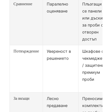
Паралелно
Плъзгащи
Сравнение
оценяване
се панели
или дъски
за проби с
отворен
достъп
Увереност в
Шкафове с
Потвърждение
решението
чекмеджета
/ защитени
премиум
проби
Лесно
Преносими
За вкъщи
предаване
комплекти