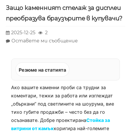
Защо каменният стелаж за дисплеи
преобразува браузърите в купувачи?
2025-12-25
2
Оставете ми съобщение
Резюме на статията
Ако вашите каменни проби са трудни за
коментари, тежки за работа или изглеждат
„объркани“ под светлините на шоурума, вие
тихо губите продажби – често без да го
осъзнавате. Добре проектирана
Стойка за
витрини от камък
коригира най-големите