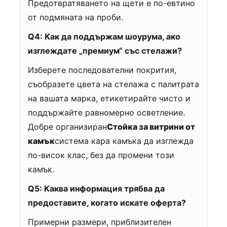
Предотвратяването на щети е по-евтино
от подмяната на проби.
Q4: Как да поддържам шоурума, ако
изглеждате „премиум“ със стелажи?
Изберете последователни покрития,
съобразете цвета на стелажа с палитрата
на вашата марка, етикетирайте чисто и
поддържайте равномерно осветление.
Добре организиран
Стойка за витрини от
камък
система кара камъка да изглежда
по-висок клас, без да промени този
камък.
Q5: Каква информация трябва да
предоставите, когато искате оферта?
Примерни размери, приблизителен