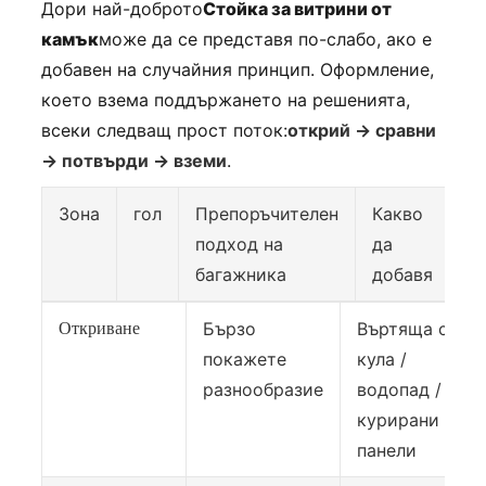
Дори най-доброто
Стойка за витрини от
камък
може да се представя по-слабо, ако е
добавен на случайния принцип. Оформление,
което взема поддържането на решенията,
всеки следващ прост поток:
открий → сравни
→ потвърди → вземи
.
Зона
гол
Препоръчителен
Какво
подход на
да
багажника
добавя
Бързо
Въртяща се
Откриване
покажете
кула /
разнообразие
водопад /
курирани
панели