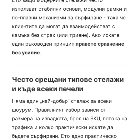
Ето защо модерните стелажи често
използват стабилни основи, модулни рамки и
по-плавни механизми за сърфиране - така че
клиентите да могат да взаимодействат с
камъка без страх (или триене). Ако искате
един ръководен принцип:
правете сравнение
без усилие
.
Често срещани типове стелажи
и къде всеки печели
Няма един „най-добър“ стелаж за всеки
шоурум. Правилният избор зависи от
размера на извадката, броя на SKU, потока на
трафика и колко практически искате да
бъдете сърфирани. Ето едно практическо