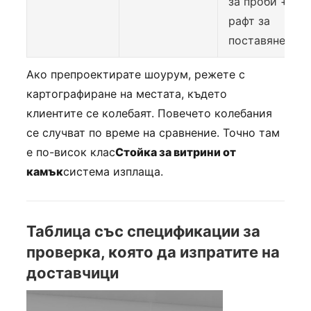
за проби +
рафт за
поставяне
Ако препроектирате шоурум, режете с
картографиране на местата, където
клиентите се колебаят. Повечето колебания
се случват по време на сравнение. Точно там
е по-висок клас
Стойка за витрини от
камък
система изплаща.
Таблица със спецификации за
проверка, която да изпратите на
доставчици