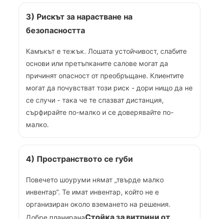
3) Рискът за нарастване на
безопасността
Камъкът е тежък. Лошата устойчивост, слабите
основи или претъпканите салове могат да
причинят опасност от преобръщане. Клиентите
могат да почувстват този риск - дори нищо да не
се случи - така че те спазват дистанция,
сърфирайте по-малко и се доверявайте по-
малко.
4) Пространството се губи
Повечето шоуруми нямат „твърде малко
инвентар“. Те имат инвентар, който не е
организиран около вземането на решения.
Стойка за витрини от
Добре планирана