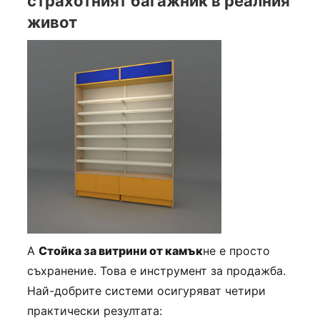
страхотният багажник в реалния
живот
A
Стойка за витрини от камък
не е просто
съхранение. Това е инструмент за продажба.
Най-добрите системи осигуряват четири
практически резултата: