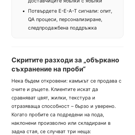
доставчиците ябълки с ябълки
Потвърдете E-E-A-T сигнали: опит,
QA процеси, персонализиране,
следпродажбена поддръжка
Скритите разходи за „объркано
съхранение на проби“
Нека бъдем откровени: камъкът се продава с
очите и ръцете. Клиентите искат да
сравняват цвят, жилки, текстура и
отразяваща способност – бързо и уверено.
Когато пробите са подредени на пода,
наклонени произволно или складирани в
задна стая, се случват три неща: