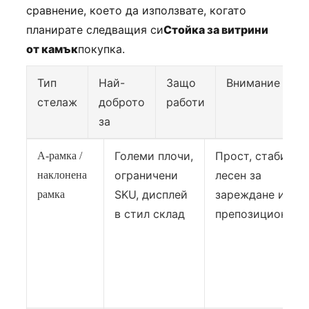
сравнение, което да използвате, когато
планирате следващия си
Стойка за витрини
от камък
покупка.
Тип
Най-
Защо
Внимание
стелаж
доброто
работи
за
Големи плочи,
Прост, стабилен,
А-рамка /
ограничени
лесен за
наклонена
SKU, дисплей
зареждане и
рамка
в стил склад
препозиционира