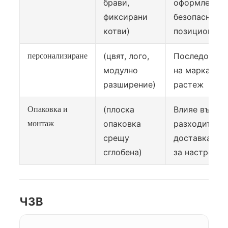
брави,
оформление 
фиксирани
безопасно
котви)
позиционира
(цвят, лого,
Последовате
персонализиране
модулно
на марката и
разширение)
растеж
(плоска
Влияе върху
Опаковка и
опаковка
разходите за
монтаж
срещу
доставка и 
сглобена)
за настройка
ЧЗВ