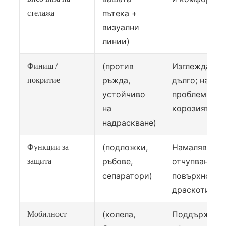
пътека +
стелажа
визуални
линии)
(против
Изглежда нов
Финиш /
ръжда,
дълго; намал
покритие
устойчиво
проблемите 
на
корозията
надраскване)
(подложки,
Намалява
Функции за
ръбове,
отчупването 
защита
сепаратори)
повърхностн
драскотини
(колела,
Поддържа по
Мобилност