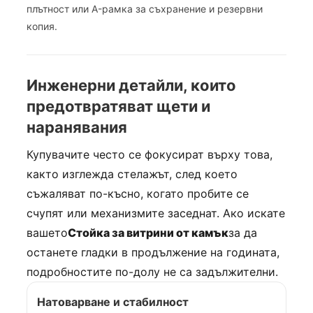
плътност или A-рамка за съхранение и резервни
копия.
Инженерни детайли, които
предотвратяват щети и
наранявания
Купувачите често се фокусират върху това,
както изглежда стелажът, след което
съжаляват по-късно, когато пробите се
счупят или механизмите заседнат. Ако искате
вашето
Стойка за витрини от камък
за да
останете гладки в продължение на годината,
подробностите по-долу не са задължителни.
Натоварване и стабилност