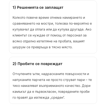
1) Решенията се заплащат
Колкото повече време отнема намирането и
сравняването на мостри, толкова по-вероятно е
купувачът да отлага или да купува другаде. Ако
клиентът се нуждае от помощ от персонал за
всяко отделно изтегляне на пробата, вашият
шоурум се превръща в тясно място.
2) Пробите се повреждат
Отчупените ъгли, надрасканите повърхности и
напуканите парчета не просто струват пари – те
тихо намаляват възприеманото качество. Дори
камъкът да е първокласен, повредените проби
го правят да изглежда „среден“.