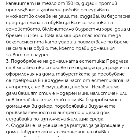
капацитет на тегло от 150 кг, дизайн против
приплъзване и заоблени ръбове осигуряват
множество слоеве на защита, създавайки безопасна
среда за смяна на обувки за всички членове на
семейството, включително възрастни хора, деца и
бременни жени. Това елиминира опасностите за
безопасността като удари и подхлъзване по време
на смяна на обувките, което прави домашния
живот по-сигурен.
3. Подобряване на домашната естетика: Предлага
се в множество стилове и е подходяща за различни
оформления на дома, табуретката за преобуване
се превръща в неразделна част от естетиката на
антрето, а не в смущаваща мебел. Независимо
дали вашият стил е модерен минималистичен или
нов китайски стил, той се слива безпроблемно с
домашния ви декор, подобрявайки визуалната
привлекателност на антрето и целия дом,
създавайки по-изтънчена жилищна среда.
4. Създаване на усещане за ритуал за завръщане у
дома: Табуретката за съхранение на обувки