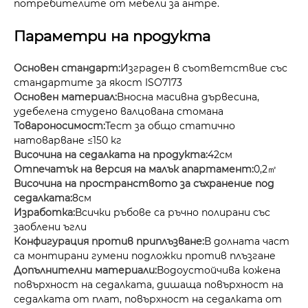
потребителите от мебели за антре.
Параметри на продукта
Основен стандарт:
Изграден в съответствие със
стандартите за якост ISO7173
Основен материал:
Вносна масивна дървесина,
удебелена студено валцована стомана
Товароносимост:
Тест за общо статично
натоварване ≤150 кг
Височина на седалката на продукта:
42см
Отпечатък на версия на малък апартамент:
0,2㎡
Височина на пространството за съхранение под
седалката:
8см
Изработка:
Всички ръбове са ръчно полирани със
заоблени ъгли
Конфигурация против приплъзване:
В долната част
са монтирани гумени подложки против плъзгане
Допълнителни материали:
Водоустойчива кожена
повърхност на седалката, дишаща повърхност на
седалката от плат, повърхност на седалката от