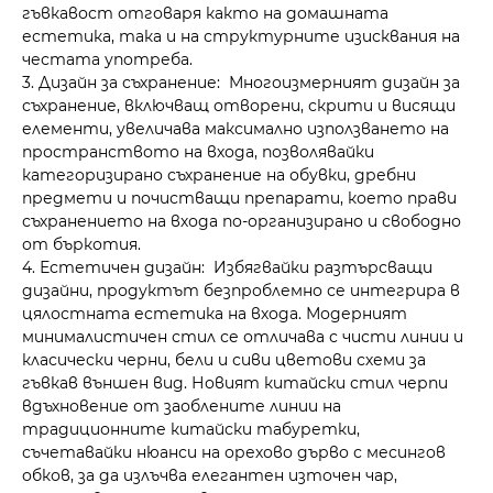
гъвкавост отговаря както на домашната
естетика, така и на структурните изисквания на
честата употреба.
3. Дизайн за съхранение: Многоизмерният дизайн за
съхранение, включващ отворени, скрити и висящи
елементи, увеличава максимално използването на
пространството на входа, позволявайки
категоризирано съхранение на обувки, дребни
предмети и почистващи препарати, което прави
съхранението на входа по-организирано и свободно
от бъркотия.
4. Естетичен дизайн: Избягвайки разтърсващи
дизайни, продуктът безпроблемно се интегрира в
цялостната естетика на входа. Модерният
минималистичен стил се отличава с чисти линии и
класически черни, бели и сиви цветови схеми за
гъвкав външен вид. Новият китайски стил черпи
вдъхновение от заоблените линии на
традиционните китайски табуретки,
съчетавайки нюанси на орехово дърво с месингов
обков, за да излъчва елегантен източен чар,