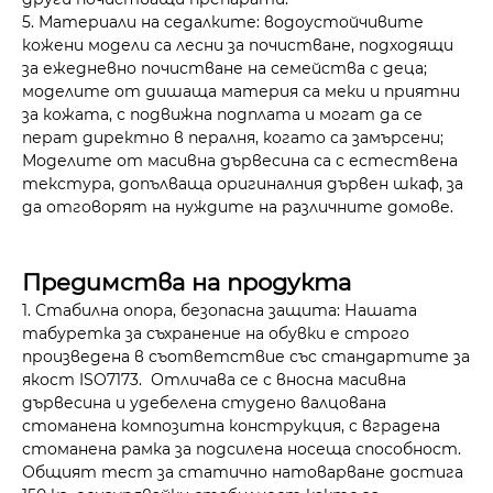
5. Материали на седалките: водоустойчивите
кожени модели са лесни за почистване, подходящи
за ежедневно почистване на семейства с деца;
моделите от дишаща материя са меки и приятни
за кожата, с подвижна подплата и могат да се
перат директно в пералня, когато са замърсени;
Моделите от масивна дървесина са с естествена
текстура, допълваща оригиналния дървен шкаф, за
да отговорят на нуждите на различните домове.
Предимства на продукта
1. Стабилна опора, безопасна защита: Нашата
табуретка за съхранение на обувки е строго
произведена в съответствие със стандартите за
якост ISO7173. Отличава се с вносна масивна
дървесина и удебелена студено валцована
стоманена композитна конструкция, с вградена
стоманена рамка за подсилена носеща способност.
Общият тест за статично натоварване достига