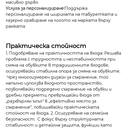
масивно дърво
Услуга за персонализиране:
Поддържа
персонализиране на ширината на табуретката и
лазерно гравиране на логото на марката върху
рамката
Практическа стойност
1. Подобряване на практичността на входа: Решава
проблема с трудността и нестабилността при
смяна на обувките в традиционните входове,
осигурявайки стабилна опора за смяна на обувките.
Чрез многоизмерен дизайн за съхранение, той
напълно използва входното пространство,
позволявайки подредено съхранение на обувки и
дребни предмети, превръщайки входа от
„разхвърлян ъгъл“ в „ефективно място за
съхранение“, повишавайки практическата
стойност на входа. 2. Осигуряване на семейна
безопасност: С фокус върху структурната
стабилност и детайлна защита, функции като