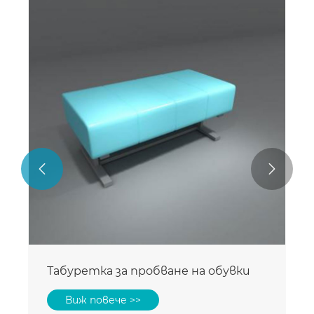


Табуретка за пробване на обувки
Виж повече >>