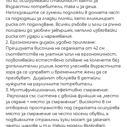
150 кг, осигурявайки стабилност както за
възрастни потребители, така и за деца.
Неплъзгащите се гумени подложки в долната част
са подходящи за гладки плочки, като елиминират
риска от подхлъзване. Всички ръбове и ъгли са ръчно
полирани до заоблен завършек, напълно избягвайки
риска от удари и наранявания.
2. Ергономичен дизайн, удобно прилягане:
Прецизната височина на седалката от 42 см
съответства на златния ъгъл на ергономичност,
позволявайки естествено огъване на коленете без
допълнителни усилия, което улеснява възрастните
хора да се изправят и бременните жени да се
преобуват. Дизайнът обслужва в детайли
нуждите на различните потребители.
3. Мултифункционално, ефективно съхранение:
Разполага със система с двойна функция на „место
за сядане + място за съхранение“. Високото 8 см
отворено пространство под седалката осигурява
място за съхранение на често носени обувки, а
подвижните странични куки могат да закачат
чанти, шалове и т.н. Някои модели включват