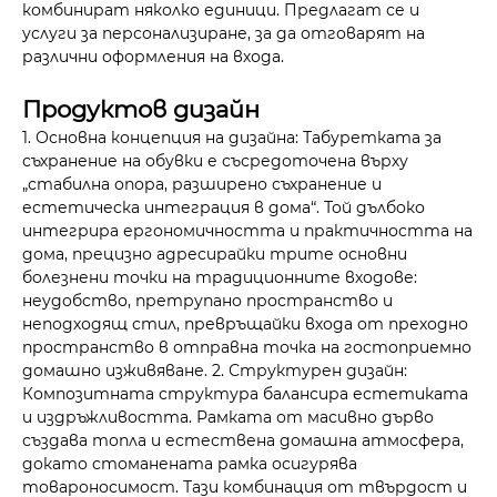
комбинират няколко единици. Предлагат се и
услуги за персонализиране, за да отговарят на
различни оформления на входа.
Продуктов дизайн
1. Основна концепция на дизайна: Табуретката за
съхранение на обувки е съсредоточена върху
„стабилна опора, разширено съхранение и
естетическа интеграция в дома“. Той дълбоко
интегрира ергономичността и практичността на
дома, прецизно адресирайки трите основни
болезнени точки на традиционните входове:
неудобство, претрупано пространство и
неподходящ стил, превръщайки входа от преходно
пространство в отправна точка на гостоприемно
домашно изживяване. 2. Структурен дизайн:
Композитната структура балансира естетиката
и издръжливостта. Рамката от масивно дърво
създава топла и естествена домашна атмосфера,
докато стоманената рамка осигурява
товароносимост. Тази комбинация от твърдост и