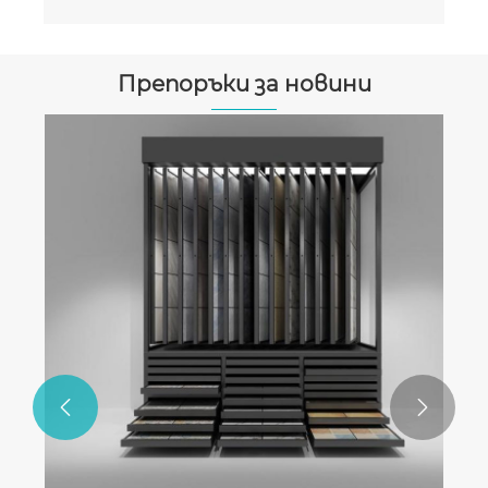
Препоръки за новини

