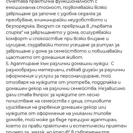
съчетава практична функционалност с
емоционална стойност, позволявайки всяко
завръщане да започне с удобна седалка за
преобуване, елиминирайки неудобството и
безпорядъка. Входът се превръща в „първата
спирка“ на завръщането у дома, осигурявайки
комфорт и спокойствие при всяко влизане и
излизане, създавайки топло усещане за ритуал за
завръщане у дома за семейството и повишавайки
щастието от домашния живот.
5. Адаптиране към различни домашни нужди: С
разнообразни материали, гъвкав дизайн за различни
оформления и услуги за персонализиране, той
отговаря на нуждите от употреба, поддръжка и
домашен декор на различни семейства. Независимо
дали става въпрос за нуждите от лесно
почистване на семейства с деца, стиловите
изисквания на дървения домашен декор или
нуждите от оформление на уникални типове
домове, той може да бъде прецизно адаптиран,
което го прави практичен и естетически приятен
пример за „малък, но красив“ в съвременните