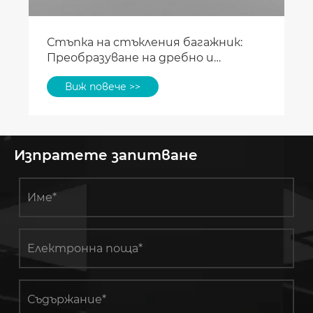
Стъпка на стъкления багажник:
Преобразуване на дребно и
подобряване на визуалната
Виж повече >>
привлекателност
Изпратете запитване