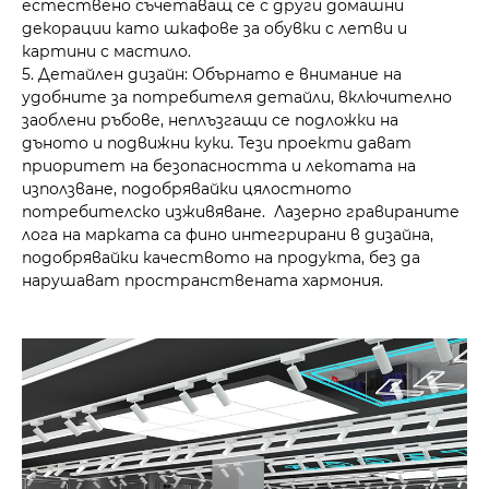
естествено съчетаващ се с други домашни
декорации като шкафове за обувки с летви и
картини с мастило.
5. Детайлен дизайн: Обърнато е внимание на
удобните за потребителя детайли, включително
заоблени ръбове, неплъзгащи се подложки на
дъното и подвижни куки. Тези проекти дават
приоритет на безопасността и лекотата на
използване, подобрявайки цялостното
потребителско изживяване. Лазерно гравираните
лога на марката са фино интегрирани в дизайна,
подобрявайки качеството на продукта, без да
нарушават пространствената хармония.