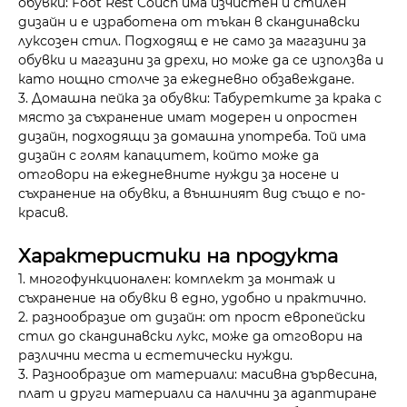
обувки: Foot Rest Couch има изчистен и стилен
дизайн и е изработена от тъкан в скандинавски
луксозен стил. Подходящ е не само за магазини за
обувки и магазини за дрехи, но може да се използва и
като нощно столче за ежедневно обзавеждане.
3. Домашна пейка за обувки: Табуретките за крака с
място за съхранение имат модерен и опростен
дизайн, подходящи за домашна употреба. Той има
дизайн с голям капацитет, който може да
отговори на ежедневните нужди за носене и
съхранение на обувки, а външният вид също е по-
красив.
Характеристики на продукта
1. многофункционален: комплект за монтаж и
съхранение на обувки в едно, удобно и практично.
2. разнообразие от дизайн: от прост европейски
стил до скандинавски лукс, може да отговори на
различни места и естетически нужди.
3. Разнообразие от материали: масивна дървесина,
плат и други материали са налични за адаптиране