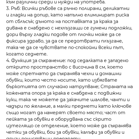
към различни среди и нужди на употреба.
3. Ръб: Всички ръбове са ръчно полирани, деликатни
и гладки на допир, като напълно елиминират риска
от сблъсък; дъното на поставката за крака за
дивана е снабдено с нехлъзгащи се гумени подложки,
дори върху гладки подове от плочки може да се
фиксира здраво, за да се предотврати плъзгане,
така че да се чувствате по-спокойни всеки път,
когато седнете.
4. Функция за съхранение: под седалката е запазено
открито пространство с височина 8 см, което
може спретнато да съхранява чехли и домашни
обувки, които често носите, като избягвате
бъркотията от случайно натрупване; Страната на
кожената опора за крака е снабдена с подвижни
куки, така че можете да закачите шалове, чанти и
чадъри по желание, а малки предмети като ключове
също могат да намерят своето място; част от
пейката за обувки е оборудвана със скрито
изтеглящо се отделение, което може да съхранява
четки за обувки, бои за обувки, калъфи за обувки и
други почистващи препарати.