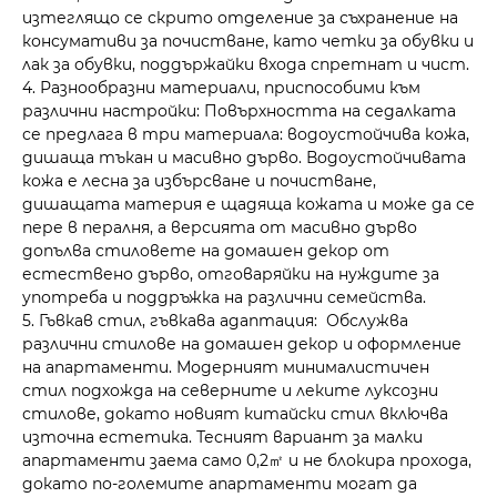
изтеглящо се скрито отделение за съхранение на
консумативи за почистване, като четки за обувки и
лак за обувки, поддържайки входа спретнат и чист.
4. Разнообразни материали, приспособими към
различни настройки: Повърхността на седалката
се предлага в три материала: водоустойчива кожа,
дишаща тъкан и масивно дърво. Водоустойчивата
кожа е лесна за избърсване и почистване,
дишащата материя е щадяща кожата и може да се
пере в пералня, а версията от масивно дърво
допълва стиловете на домашен декор от
естествено дърво, отговаряйки на нуждите за
употреба и поддръжка на различни семейства.
5. Гъвкав стил, гъвкава адаптация: Обслужва
различни стилове на домашен декор и оформление
на апартаменти. Модерният минималистичен
стил подхожда на северните и леките луксозни
стилове, докато новият китайски стил включва
източна естетика. Тесният вариант за малки
апартаменти заема само 0,2㎡ и не блокира прохода,
докато по-големите апартаменти могат да