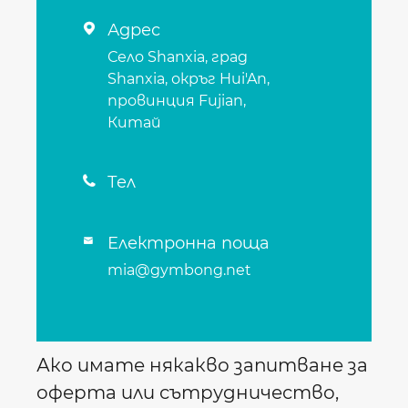
Адрес

Село Shanxia, ​​град
Shanxia, ​​окръг Hui'An,
провинция Fujian,
Китай
Тел

Електронна поща

mia@gymbong.net
Ако имате някакво запитване за
оферта или сътрудничество,