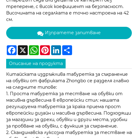
старецът сяда или децата се катерят без
треперене, с висок коефициент на безопасност.
Височината на седалката е точно настроена на 42
см.
Изпратете запитване
Facebook
X
WhatsApp
Pinterest
LinkedIn
Share
Описание на продукта
Китайската издръжлива табуретка за съхранение
на обувки от фабриката Zhongbo се разделя главно
на следните типове:
1. Проста табуретка за тестване на обувки от
масивна дървесина в европейски стил: нашата
регулируема табуретка за крака приема прост
европейски дизайн и масивна дървесина. Подходящи
за магазини за дрехи, обувки и други места, удобни
за пробване на обувки, с функция за съхранение.
2. Скандинавска луксозна табуретка за тестване на