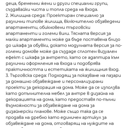
деца, бременни жени и други специални групи,
създавайки чиста и топла среда на входа.
2. Жилищна среда: Проектиран специално за
различни типове жилища, включително обзаведени
апартаменти, обикновени търговски
апартаменти и големи вили. Тясната версия за
малки апартаменти може да бъде поставена близо
до шкафа за обувки, докато модулната версия за по-
големи домове може да създаде сплотен визуален
ефект с шкафа за антрето, като се адаптира към
различни оформления на входа и подобрява
практичността и естетиката на жилищния вход.
3. Търговска среда: Подходящ за показване на пазари
за домашно обзавеждане и персонализирани
проекти за декорация на дома. Може да се използва
като допълнителна мебел за антре в дизайна на
декорацията на дома, като предоставя по-пълни
възможности за обзавеждане на дома за
дизайнерски планове. Може също така да се
продава на дребно като единичен артикул за
обзавеждане на дома, отговарящ на нуждите на