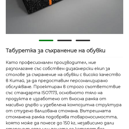
Табуретка за съхранение на обувки
Като професионален производител, ние
разполагаме със собствен дизайнерски екип за
столове за съхранение на обувки с високо качество
в Китай, за да предоставим персонализирано
обслужване. Проектиран в строго съответствие
със стандарта ISO7173, основното тяло на
продукта е изработено от вносна рамка от
масивно дърво и удебелена композитна структура
от студено валцована стомана. Вътрешната
стоманена рамка подобрява товароносимостта,
която може да понесе до 150 кг, независимо дали